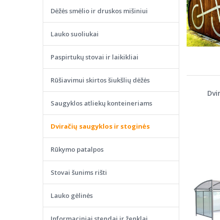
Dėžės smėlio ir druskos mišiniui
Lauko suoliukai
Paspirtukų stovai ir laikikliai
Rūšiavimui skirtos šiukšlių dėžės
Dvi
Saugyklos atliekų konteineriams
Dviračių saugyklos ir stoginės
Rūkymo patalpos
Stovai šunims rišti
Lauko gėlinės
Informaciniai stendai ir ženklai