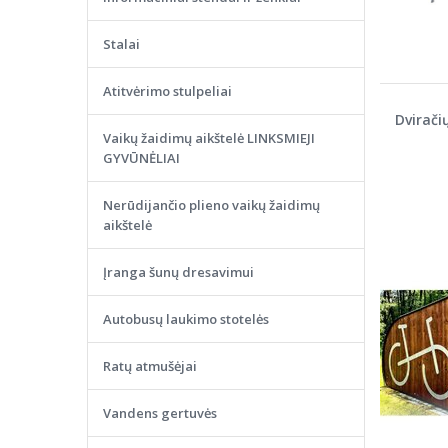
Stalai
Atitvėrimo stulpeliai
Dvirači
Vaikų žaidimų aikštelė LINKSMIEJI
GYVŪNĖLIAI
Nerūdijančio plieno vaikų žaidimų
aikštelė
Įranga šunų dresavimui
Autobusų laukimo stotelės
Ratų atmušėjai
Vandens gertuvės