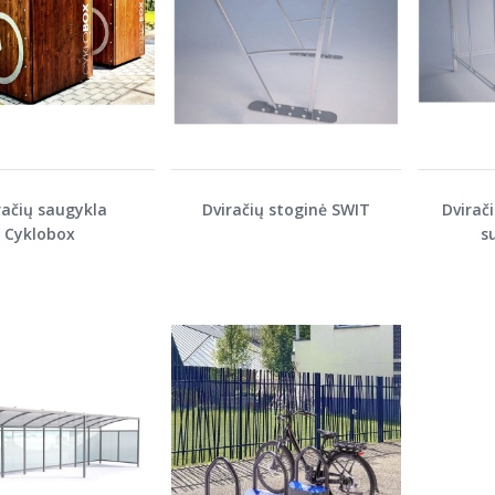
račių saugykla
Dviračių stoginė SWIT
Dvirač
Cyklobox
s