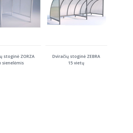
ių stoginė ZORZA
Dviračių stoginė ZEBRA
u sienelėmis
15 vietų