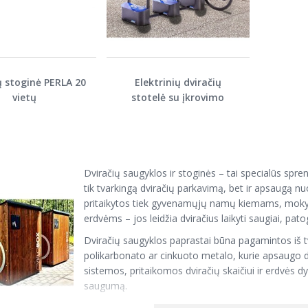
ų stoginė PERLA 20
Elektrinių dviračių
vietų
stotelė su įkrovimo
sistema
Dviračių saugyklos ir stoginės – tai specialūs spren
tik tvarkingą dviračių parkavimą, bet ir apsaugą nu
pritaikytos tiek gyvenamųjų namų kiemams, mokyk
erdvėms – jos leidžia dviračius laikyti saugiai, patogi
Dviračių saugyklos paprastai būna pagamintos iš tv
polikarbonato ar cinkuoto metalo, kurie apsaugo dv
sistemos, pritaikomos dviračių skaičiui ir erdvės d
saugumą.
Dviračių stoginės – dar vienas populiarus sprendi