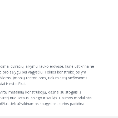
dimai dviračių laikymui lauko erdvėse, kurie užtikrina ne
o oro sąlygų bei vagysčių. Tokios konstrukcijos yra
loms, įmonių teritorijoms, tiek miestų viešosioms
ai ir estetiškai.
irtų metalinių konstrukcijų, dažnai su stogais iš
iratį nuo lietaus, sniego ir saulės. Galimos modulinės
ydžiui, tiek užrakinamos saugyklos, kurios padidina
mas, suteikiantis papildomą apsaugą nuo nepalankių oro