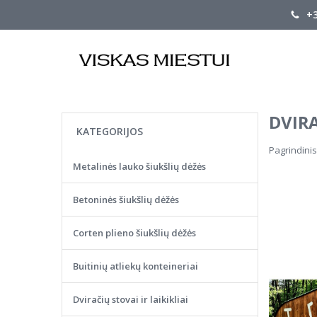
+3
DVIR
KATEGORIJOS
Pagrindinis
Metalinės lauko šiukšlių dėžės
Betoninės šiukšlių dėžės
Corten plieno šiukšlių dėžės
Buitinių atliekų konteineriai
Dviračių stovai ir laikikliai