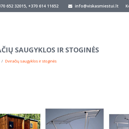
70 652 32015, +370 614 11652
info@viskasmiestui.lt
K
AČIŲ SAUGYKLOS IR STOGINĖS
Dviračių saugyklos ir stoginės