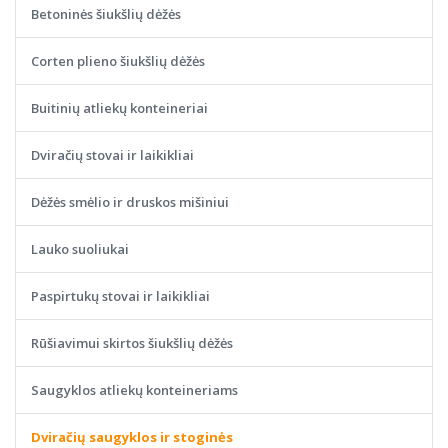
Betoninės šiukšlių dėžės
Corten plieno šiukšlių dėžės
Buitinių atliekų konteineriai
Dviračių stovai ir laikikliai
Dėžės smėlio ir druskos mišiniui
Lauko suoliukai
Paspirtukų stovai ir laikikliai
Rūšiavimui skirtos šiukšlių dėžės
Saugyklos atliekų konteineriams
Dviračių saugyklos ir stoginės