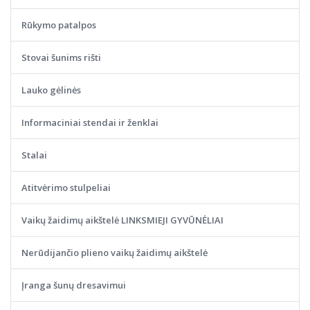
Rūkymo patalpos
Stovai šunims rišti
Lauko gėlinės
Informaciniai stendai ir ženklai
Stalai
Atitvėrimo stulpeliai
Vaikų žaidimų aikštelė LINKSMIEJI GYVŪNĖLIAI
Nerūdijančio plieno vaikų žaidimų aikštelė
Įranga šunų dresavimui