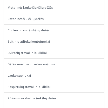
Metalinės lauko šiukšlių dėžės
Betoninės šiukšlių dėžės
Corten plieno šiukšlių dėžės
Buitinių atliekų konteineriai
Dviračių stovai ir laikikliai
Dėžės smėlio ir druskos mišiniui
Lauko suoliukai
Paspirtukų stovai ir laikikliai
Rūšiavimui skirtos šiukšlių dėžės