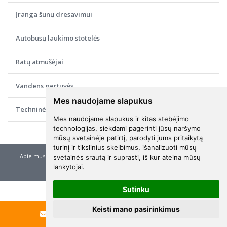
Įranga šunų dresavimui
Autobusų laukimo stotelės
Ratų atmušėjai
Vandens gertuvės
Mes naudojame slapukus
Techninė informacija
Mes naudojame slapukus ir kitas stebėjimo
technologijas, siekdami pagerinti jūsų naršymo
mūsų svetainėje patirtį, parodyti jums pritaikytą
turinį ir tikslinius skelbimus, išanalizuoti mūsų
Apie mus
Pirkimo sąlygos ir taisyklės
Privatumo politika
svetainės srautą ir suprasti, iš kur ateina mūsų
lankytojai.
Elektroninių parduotuvių nuoma
-
eShoprent.com
Sutinku
Keisti mano pasirinkimus
Rašyti
Skambinti