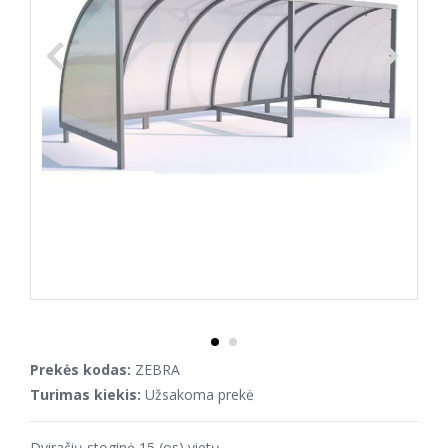
Prekės kodas:
ZEBRA
Turimas kiekis:
Užsakoma prekė
Dviračių stoginė 15 (os) vietų.