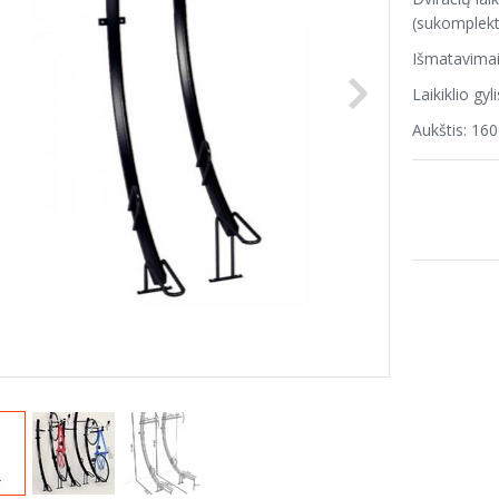
(sukomplekt
Išmatavima
Laikiklio gy
Aukštis: 16