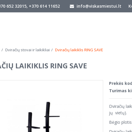
70 652 32015, +370 614 11652
info@viskasmiestui.lt
K
Dviračių stovai ir laikikliai
Dviračių laikiklis RING SAVE
ČIŲ LAIKIKLIS RING SAVE
Prekės kod
Turimas ki
Dviračių lai
jų vietų).
Bėgio plotis
Dviračių lai