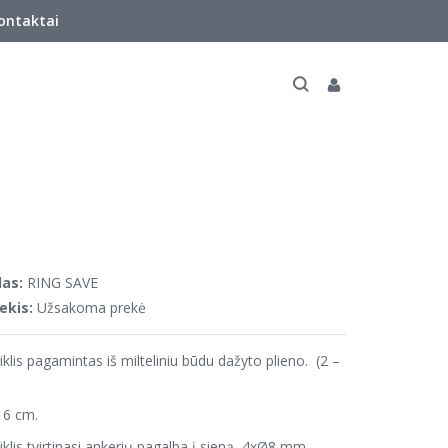
ontaktai
as:
RING SAVE
ekis:
Užsakoma prekė
kiklis pagamintas iš milteliniu būdu dažyto plieno. (2 –
 6 cm.
kiklis tvirtinasi ankerių pagalba į sieną, 4xØ8 mm