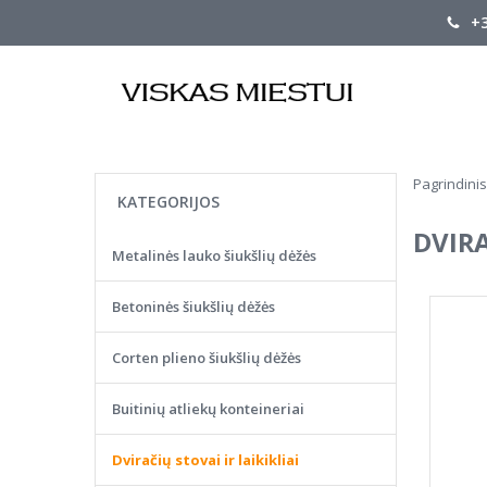
+3
Pagrindinis
KATEGORIJOS
DVIRA
Metalinės lauko šiukšlių dėžės
Betoninės šiukšlių dėžės
Corten plieno šiukšlių dėžės
Buitinių atliekų konteineriai
Dviračių stovai ir laikikliai